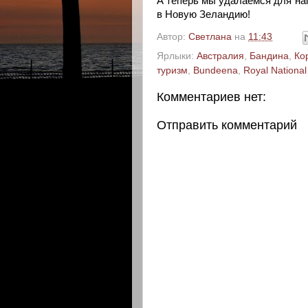
А теперь мы удалаемся для на
в Новую Зеландию!
Автор:
Светлана
на
11:43
Ярлыки:
Австралия
,
Бандина
,
Ко
туризм
,
Bundeena
,
Royal National
Комментариев нет:
Отправить комментарий