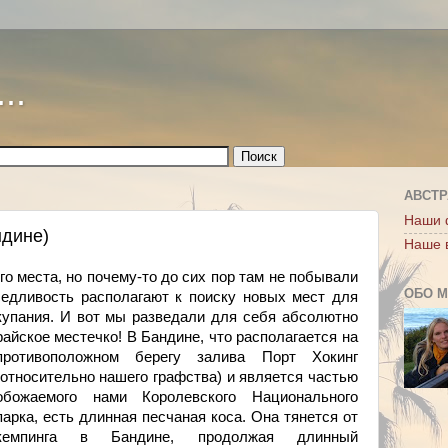
..
АВСТР
Наши 
ндине)
Наше 
о места, но почему-то до сих пор там не побывали
ОБО 
седливость располагают к поиску новых мест для
купания.
И вот мы разведали для себя абсолютно
райское местечко! В Бандине, что располагается на
противоположном берегу залива Порт Хокинг
(относительно нашего графства) и является частью
обожаемого нами Королевского Национального
парка, есть длинная песчаная коса. Она тянется от
кемпинга в Бандине, продолжая длинный