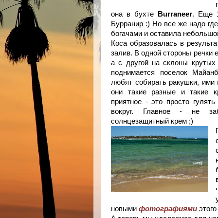
она в бухте
Burraneer
. Еще 
Бурранир :) Но все же надо гд
богачами и оставила небольшой
Коса образовалась в результа
залив. В одной стороны речки 
а с другой на склоны крутых
поднимается поселок Майанб
любят собирать ракушки, ими 
они такие разные и такие к
приятное - это просто гулять
вокруг. Главное - не з
солнцезащитный крем ;)
новыми
фотографиями
этого 