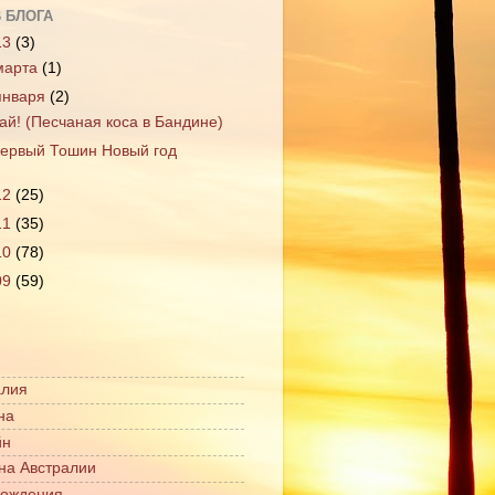
 БЛОГА
13
(3)
марта
(1)
января
(2)
ай! (Песчаная коса в Бандине)
ервый Тошин Новый год
12
(25)
11
(35)
10
(78)
09
(59)
алия
на
йн
на Австралии
рождения