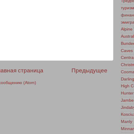
Тредб
туриз
финан
эмигр
Alpine
Austral
Bunde
Caves
Centra
Christ
лавная страница
Предыдущее
Coom
Darlin
сообщению (Atom)
High C
Hunter
Jambe
Jindab
Kosciu
Manly
Minna