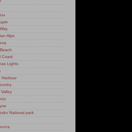
о
м
сы
ация
 Way
ian Alps
ena
 Beach
l Coast
mas Lights
a
g Harbour
ountry
 Valley
roo
yne
zsko National park
murra