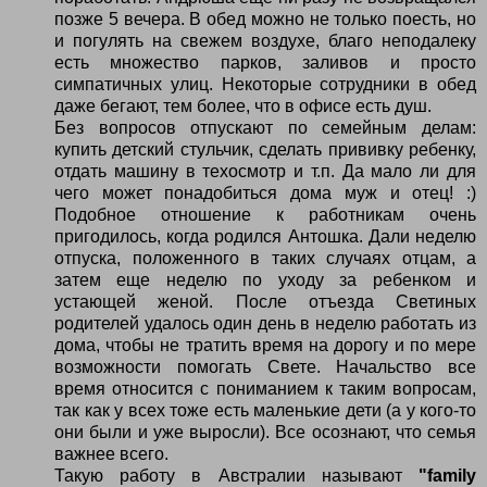
позже 5 вечера. В обед можно не только поесть, но
и погулять на свежем воздухе, благо неподалеку
есть множество парков, заливов и просто
симпатичных улиц. Некоторые сотрудники в обед
даже бегают, тем более, что в офисе есть душ.
Без вопросов отпускают по семейным делам:
купить детский стульчик, сделать прививку ребенку,
отдать машину в техосмотр и т.п. Да мало ли для
чего может понадобиться дома муж и отец! :)
Подобное отношение к работникам очень
пригодилось, когда родился Антошка. Дали неделю
отпуска, положенного в таких случаях отцам, а
затем еще неделю по уходу за ребенком и
устающей женой. После отъезда Светиных
родителей удалось один день в неделю работать из
дома, чтобы не тратить время на дорогу и по мере
возможности помогать Свете. Начальство все
время относится с пониманием к таким вопросам,
так как у всех тоже есть маленькие дети (а у кого-то
они были и уже выросли). Все осознают, что семья
важнее всего.
Такую работу в Австралии называют
"family