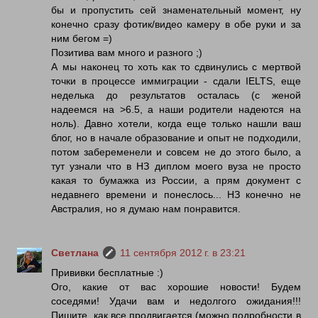
бы и пропустить сей знаменательный момент, ну
конечно сразу фотик/видео камеру в обе руки и за
ним бегом =)
Позитива вам много и разного ;)
А мы наконец то хоть как то сдвинулись с мертвой
точки в процессе иммиграции - сдали IELTS, еще
неделька до результатов осталась (с женой
надеемся на >6.5, а наши родители надеются на
ноль). Давно хотели, когда еще только нашли ваш
блог, но в начале образование и опыт не подходили,
потом забеременели и совсем не до этого было, а
тут узнали что в НЗ диплом моего вуза не просто
какая то бумажка из России, а прям документ с
недавнего времени и понеслось... НЗ конечно не
Австралия, но я думаю нам понравится.
Светлана
11 сентября 2012 г. в 23:21
Прививки бесплатные :)
Ого, какие от вас хорошие новости! Будем
соседями! Удачи вам и недолгого ожидания!!!
Пишите, как все продвигается (можно подробности в